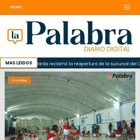
MENU
MAS LEIDOS
a
Odarda reclamó la reapertura de la sucursal del Corre
Gremiales