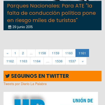
Parques Nacionales: Para ATE "la
falta de conducción política pone
en riesgo miles de turistas"
29 junio 2015
«
1
2
...
1158
1159
1160
1161
1162
1163
1164
...
1536
1537
»
SEGUINOS EN TWITTER
Tweets por Diario La Palabra