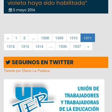
violeta haya sido habilitada”
5 mayo 2014
«
1
2
...
1308
1309
1310
1311
1312
1313
1314
...
1536
1537
»
SEGUINOS EN TWITTER
Tweets por Diario La Palabra