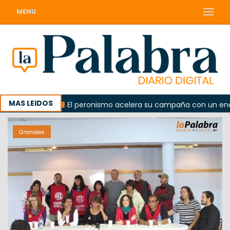
MENU
MAS LEIDOS
orada
El peronismo acelera su campaña con un encuentro
Gremiales