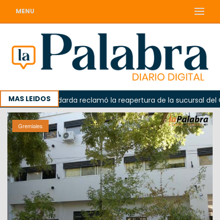
MENU
MAS LEIDOS
a
Odarda reclamó la reapertura de la sucursal del Correo
Gremiales