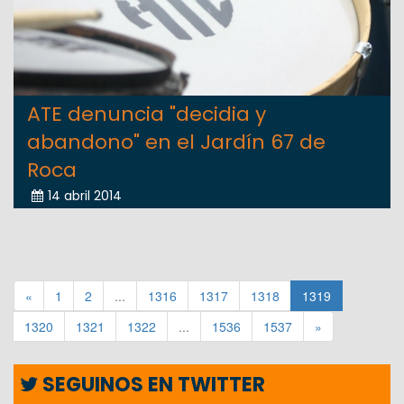
ATE denuncia "decidia y
abandono" en el Jardín 67 de
Roca
14 abril 2014
«
1
2
...
1316
1317
1318
1319
1320
1321
1322
...
1536
1537
»
SEGUINOS EN TWITTER