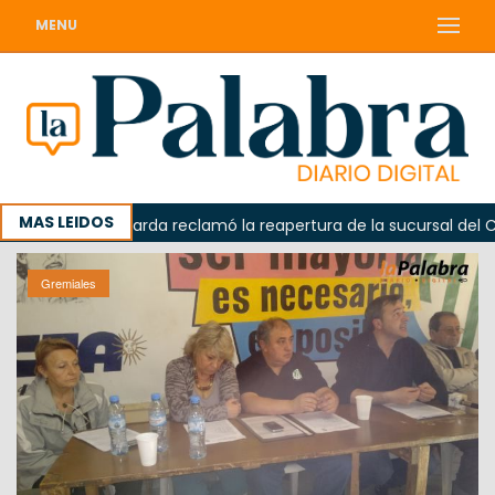
MENU
MAS LEIDOS
Odarda reclamó la reapertura de la sucursal del Correo
Gremiales