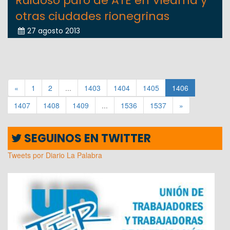
Ruidoso paro de ATE en Viedma y
otras ciudades rionegrinas
27 agosto 2013
«
1
2
...
1403
1404
1405
1406
1407
1408
1409
...
1536
1537
»
SEGUINOS EN TWITTER
Tweets por Diario La Palabra