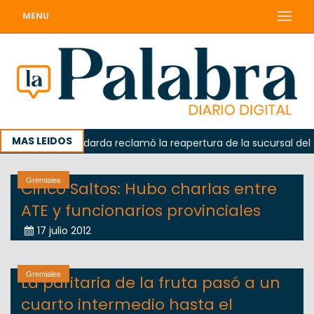
MENU
MAS LEIDOS
orada
Odarda reclamó la reapertura de la sucursal del Co
Gremiales
Cinco Saltos: Hubo charlas entre
ATE y funcionarios provinciales
17 julio 2012
Gremiales
La paritaria de la fruta pasó a un
cuarto intermedio hasta el