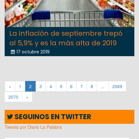
La inflación de septiembre trepó
al 5,9% y es la más alta de 2019
17 octubre 2019
«
1
2
3
4
5
6
7
8
...
2069
2070
»
SEGUINOS EN TWITTER
Tweets por Diario La Palabra