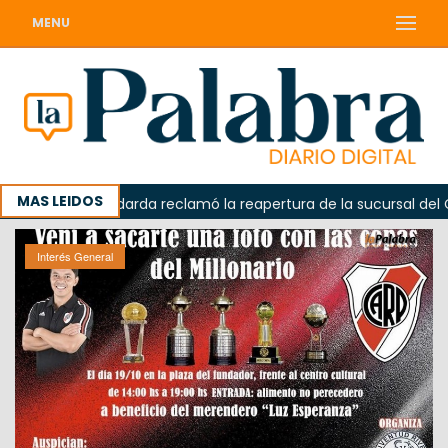
MENU
MAS LEIDOS
ada
Odarda reclamó la reapertura de la sucursal del Cor
Interés General