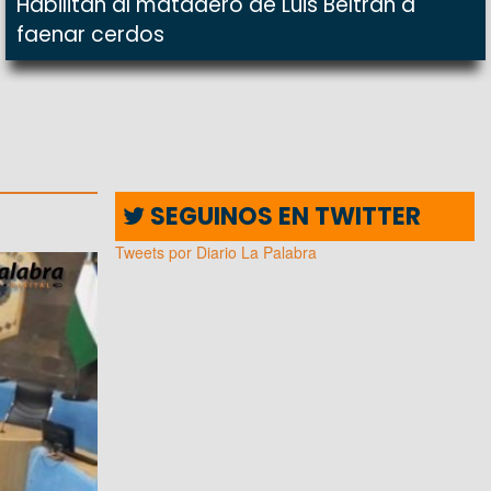
Habilitan al matadero de Luis Beltrán a
faenar cerdos
SEGUINOS EN TWITTER
Tweets por Diario La Palabra