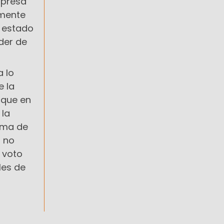
mpresa
lmente
l estado
der de
a lo
e la
nque en
 la
tema de
a no
l voto
les de