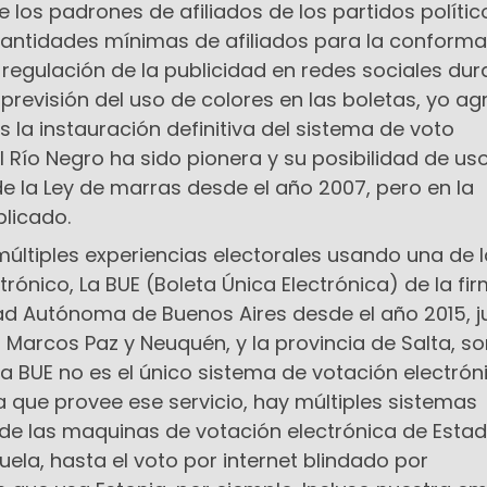
de los padrones de afiliados de los partidos político
cantidades mínimas de afiliados para la conform
a regulación de la publicidad en redes sociales dur
previsión del uso de colores en las boletas, yo ag
 la instauración definitiva del sistema de voto
al Río Negro ha sido pionera y su posibilidad de us
de la Ley de marras desde el año 2007, pero en la
plicado.
múltiples experiencias electorales usando una de 
trónico, La BUE (Boleta Única Electrónica) de la fi
ad Autónoma de Buenos Aires desde el año 2015, j
Marcos Paz y Neuquén, y la provincia de Salta, so
 la BUE no es el único sistema de votación electrón
 que provee ese servicio, hay múltiples sistemas
sde las maquinas de votación electrónica de Esta
uela, hasta el voto por internet blindado por