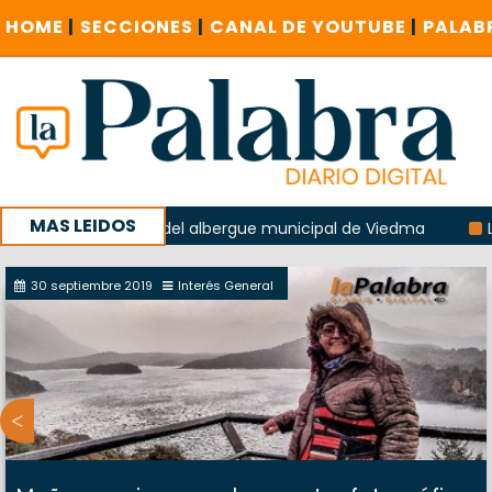
HOME
|
SECCIONES
|
CANAL DE YOUTUBE
|
PALAB
MAS LEIDOS
a explosión del albergue municipal de Viedma
La Unesco p
ña con un encuentro provincial en Roca
30 septiembre 2019
Interés General