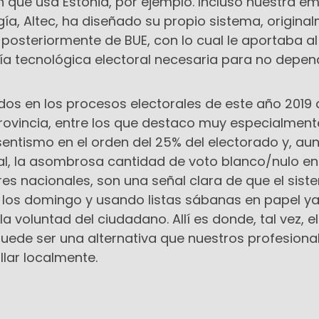
n que usa Estonia, por ejemplo. Incluso nuestra e
gía, Altec, ha diseñado su propio sistema, origina
 posteriormente de BUE, con lo cual le aportaba a
nía tecnológica electoral necesaria para no depen
os en los procesos electorales de este año 2019 
rovincia, entre los que destaco muy especialment
sentismo en el orden del 25% del electorado y, au
nal, la asombrosa cantidad de voto blanco/nulo en
res nacionales, son una señal clara de que el sis
 los domingo y usando listas sábanas en papel y
a voluntad del ciudadano. Allí es donde, tal vez, e
puede ser una alternativa que nuestros profesiona
lar localmente.