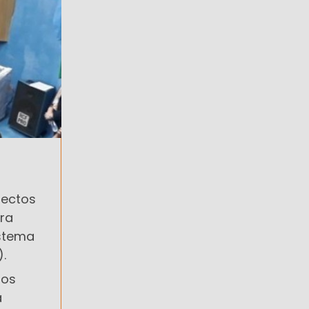
lectos
dra
istema
).
tos
a