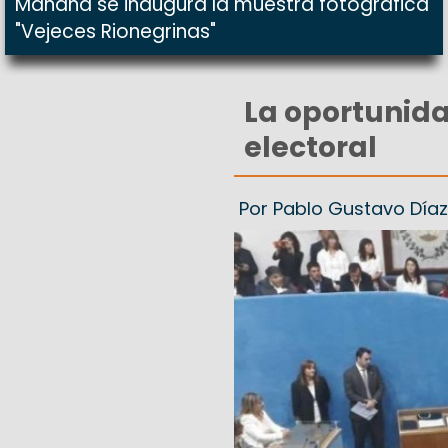
Mañana se inaugura la muestra fotográfica
"Vejeces Rionegrinas"
La oportunida
electoral
Por Pablo Gustavo Díaz 