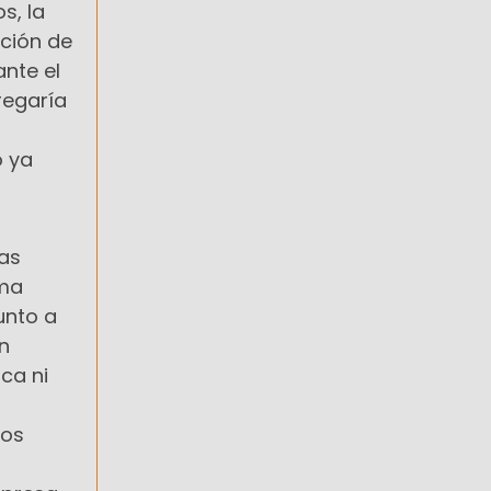
s, la
ación de
ante el
regaría
o ya
las
rma
unto a
n
ica ni
dos