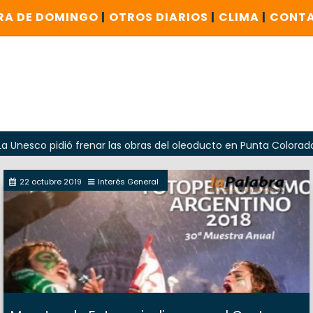
RA DE DOMINGO
|
OTROS DIARIOS
|
CLIMA
|
CONT
idió frenar las obras del oleoducto en Punta Colorada
Od
22 octubre 2019
Interés General