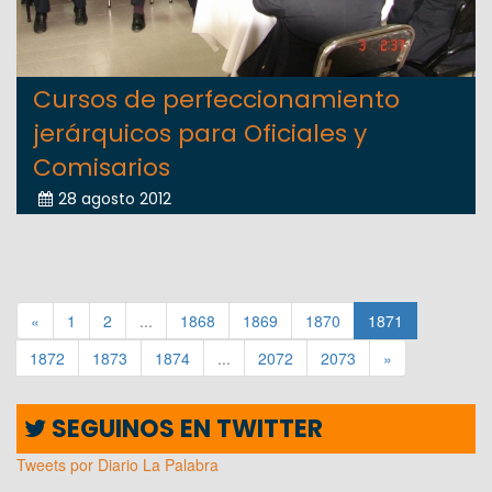
Cursos de perfeccionamiento
jerárquicos para Oficiales y
Comisarios
28 agosto 2012
«
1
2
...
1868
1869
1870
1871
1872
1873
1874
...
2072
2073
»
SEGUINOS EN TWITTER
Tweets por Diario La Palabra