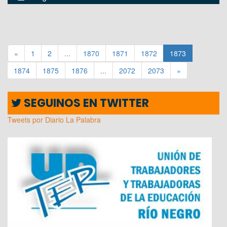
«
1
2
...
1870
1871
1872
1873
1874
1875
1876
...
2072
2073
»
SEGUINOS EN TWITTER
Tweets por Diario La Palabra