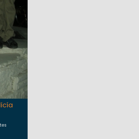
icía
tes