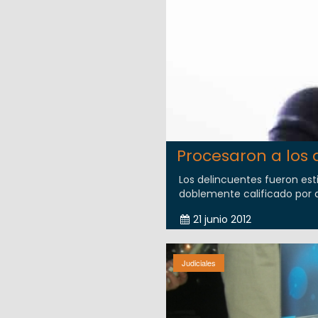
Procesaron a los 
Los delincuentes fueron es
doblemente calificado por a
21 junio 2012
Judiciales