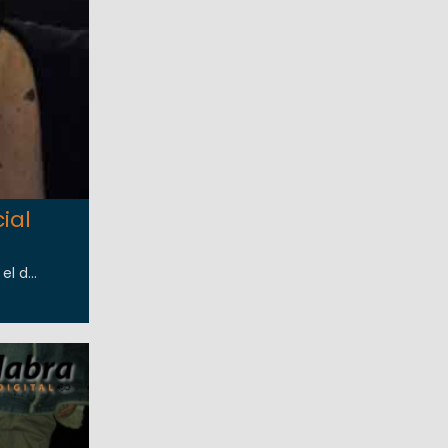
ial
l d...