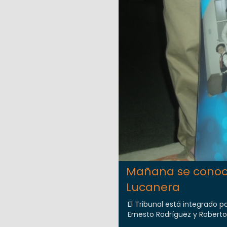
Mañana se conocer
Lucanera
El Tribunal está integrado 
Ernesto Rodríguez y Roberto