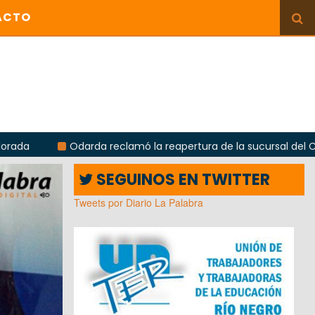
ACTO
darda reclamó la reapertura de la sucursal del Correo Argentino
SEGUINOS EN TWITTER
Tweets por Diario La Palabra