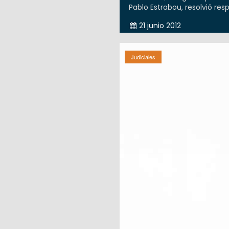
Pablo Estrabou, resolvió res
21 junio 2012
Judiciales