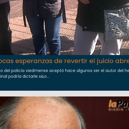
cas esperanzas de revertir el juicio abr
o del policía viedmense aceptó hace algunos ser el autor del h
nal podría dictarle s&o...