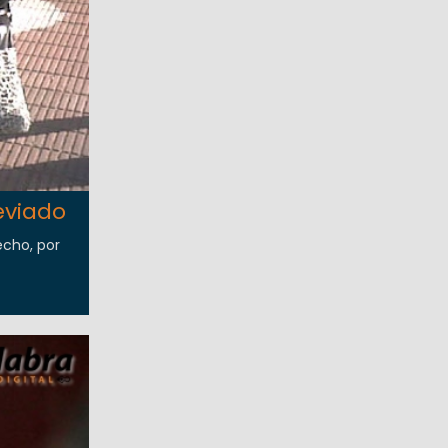
eviado
echo, por