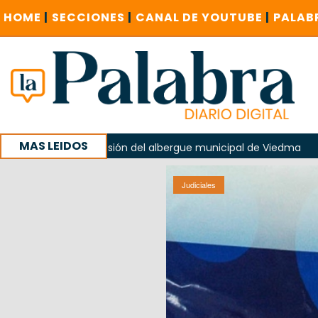
HOME
|
SECCIONES
|
CANAL DE YOUTUBE
|
PALAB
MAS LEIDOS
la explosión del albergue municipal de Viedma
La Unesco p
ña con un encuentro provincial en Roca
Judiciales