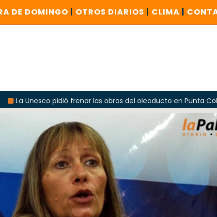
RA DE DOMINGO
|
OTROS DIARIOS
|
CLIMA
|
CONT
idió frenar las obras del oleoducto en Punta Colorada
O