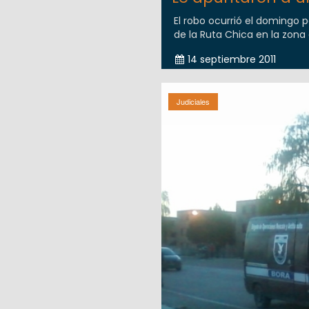
El robo ocurrió el domingo po
de la Ruta Chica en la zona 
14 septiembre 2011
Judiciales