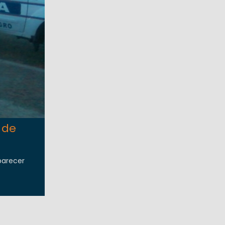
 de
parecer