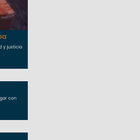
pa
 y justicia
ugar con