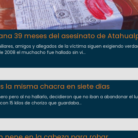
na 39 meses del asesinato de Atahual
iares, amigos y allegados de la víctima siguen exigiendo verdad
 de 2008 el muchacho fue hallado sin vi...
s la misma chacra en siete dias
ero pero al no hallarlo, decidieron que no iban a abandonar el l
con 15 kilos de chorizo que guardaba...
n nene en la cabeza para robar