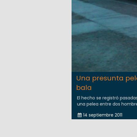
Una presunta pel
bala
El hecho se registró pasada
una pelea entre dos hombre
14 septiembre 2011