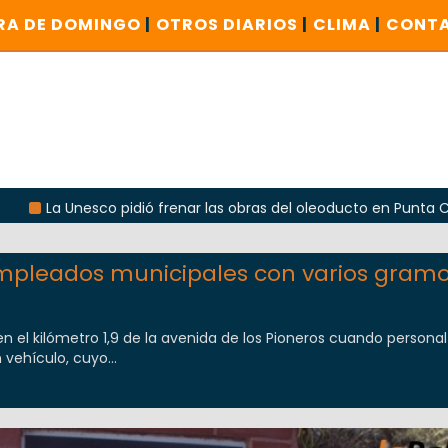
RA DE DOMINGO
|
OTROS DIARIOS
|
CLIMA
|
CONT
Unesco pidió frenar las obras del oleoducto en Punta Colorada
mpleados municipales con varios gram
en el kilómetro 1,9 de la avenida de los Pioneros cuando personal
 vehículo, cuyo...