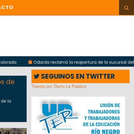
ACTO
Odarda reclamó la reapertura de la sucursal del Correo A
SEGUINOS EN TWITTER
os de
Tweets por Diario La Palabra
 de la