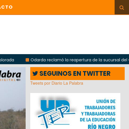
ACTO
da reclamó la reapertura de la sucursal del Correo Argentino e
SEGUINOS EN TWITTER
Tweets por Diario La Palabra