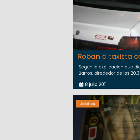
Roban a taxista c
Según la explicación que dio
Barros, alrededor de las 20.30
8 julio 2011
Judiciales