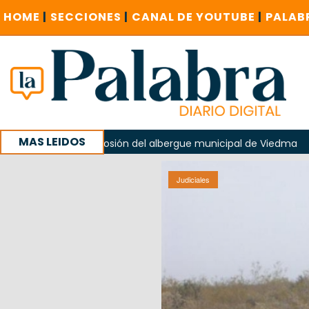
HOME
|
SECCIONES
|
CANAL DE YOUTUBE
|
PALAB
MAS LEIDOS
explosión del albergue municipal de Viedma
La Unesco pid
 con un encuentro provincial en Roca
Judiciales