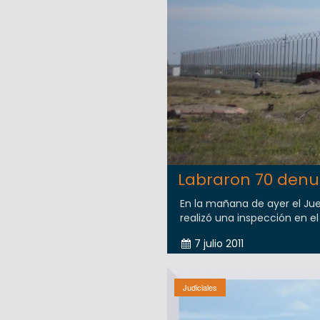
Labraron 70 denun
En la mañana de ayer el Ju
realizó una inspección en el
7 julio 2011
Judiciales