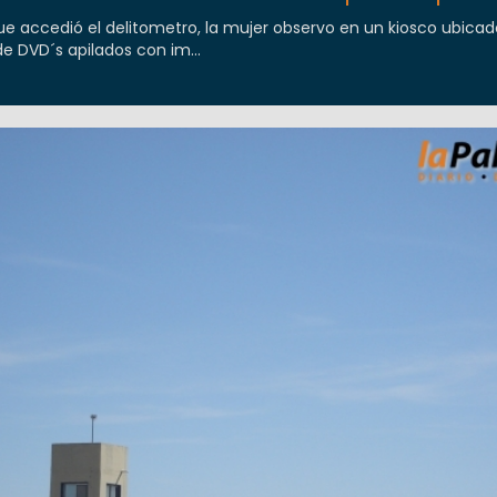
ue accedió el delitometro, la mujer observo en un kiosco ubicad
e DVD´s apilados con im...