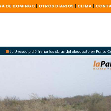
RA DE DOMINGO
|
OTROS DIARIOS
|
CLIMA
|
CONT
ió frenar las obras del oleoducto en Punta Colorada
Odar