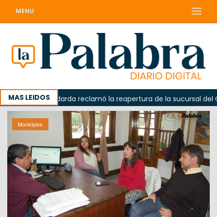
MENU
MAS LEIDOS
da
Odarda reclamó la reapertura de la sucursal del Corre
Municipios