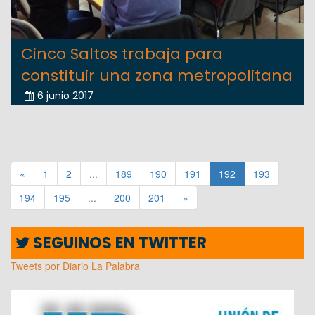
Cinco Saltos trabaja para
constituir una zona metropolitana
6 junio 2017
«
1
2
...
189
190
191
192
193
194
195
...
200
201
»
SEGUINOS EN TWITTER
Tweets por Diario La Palabra