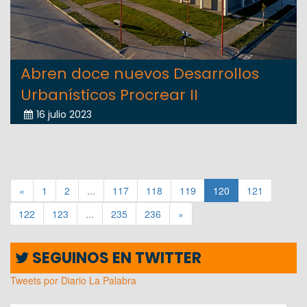
Abren doce nuevos Desarrollos
Urbanísticos Procrear II
16 julio 2023
«
1
2
...
117
118
119
120
121
122
123
...
235
236
»
SEGUINOS EN TWITTER
Tweets por Diario La Palabra