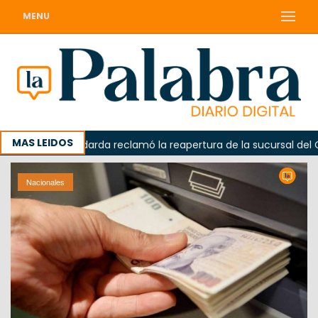
MENU
MAS LEIDOS
a
Odarda reclamó la reapertura de la sucursal del Corre
Nacionales