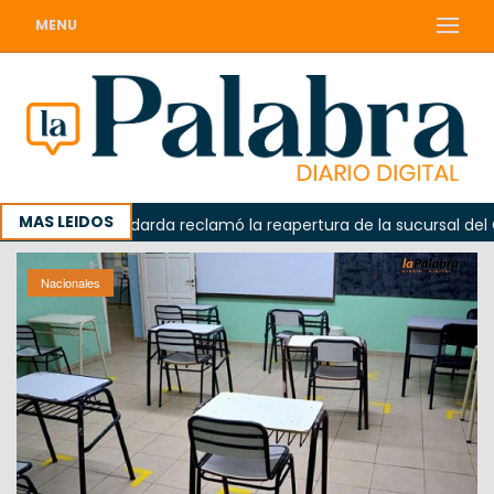
MENU
MAS LEIDOS
da
Odarda reclamó la reapertura de la sucursal del Corr
Nacionales