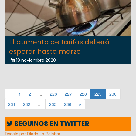
El aumento de tarifas deberá
esperar hasta marzo
19 noviembre 2020
«
1
2
...
226
227
228
229
230
231
232
...
235
236
»
SEGUINOS EN TWITTER
Tweets por Diario La Palabra