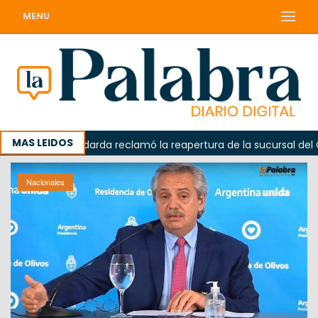
MENU
MAS LEIDOS
da
Odarda reclamó la reapertura de la sucursal del Corre
Nacionales