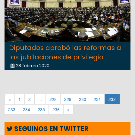
Diputados aprobó las reformas a
las jubilaciones de privilegio
28 febrero 2020
«
1
2
...
228
229
230
231
232
233
234
235
236
»
SEGUINOS EN TWITTER