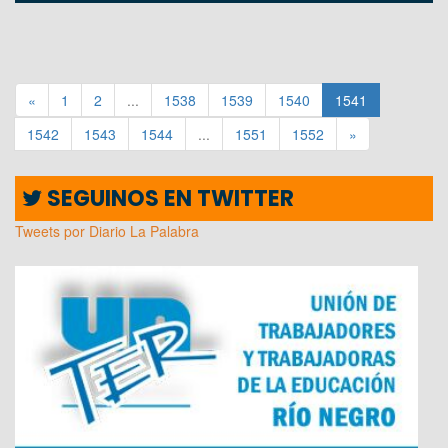
«
1
2
...
1538
1539
1540
1541
1542
1543
1544
...
1551
1552
»
SEGUINOS EN TWITTER
Tweets por Diario La Palabra