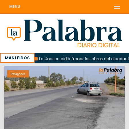
MENU
MAS LEIDOS
ierno
La Unesco pidió frenar las obras del oleoducto en 
Patagones