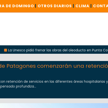
RA DE DOMINGO
|
OTROS DIARIOS
|
CLIMA
|
CONT
 pidió frenar las obras del oleoducto en Punta Colorada
s de Patagones comenzarán una retenci
 retención de servicios en las diferentes áreas hospitalarias y 
 pensado profundiza...