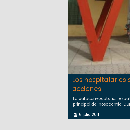
Los hospitalario
acciones
La autoconvocatoria, respal
principal del nosocomio. Du
6 julio 2011