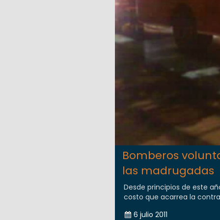
Bomberos volunta
las madrugadas
Desde principios de este añ
costo que acarrea la contra
6 julio 2011