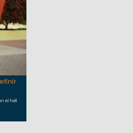
finir
n el hall