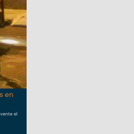
s en
lvente el