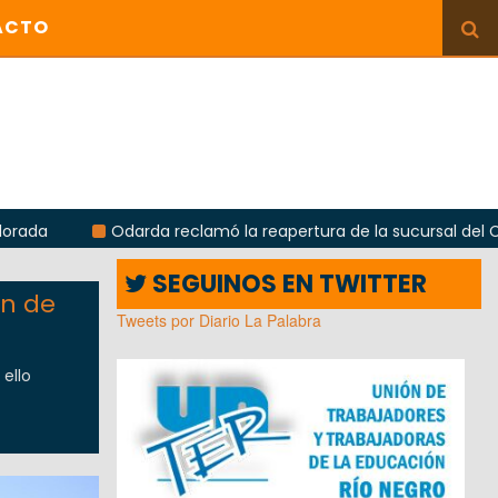
ACTO
Odarda reclamó la reapertura de la sucursal del Correo Argenti
SEGUINOS EN TWITTER
ón de
Tweets por Diario La Palabra
ello