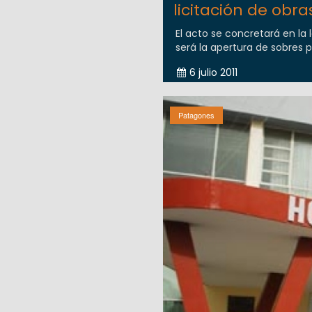
licitación de obra
El acto se concretará en la l
será la apertura de sobres p
6 julio 2011
Patagones