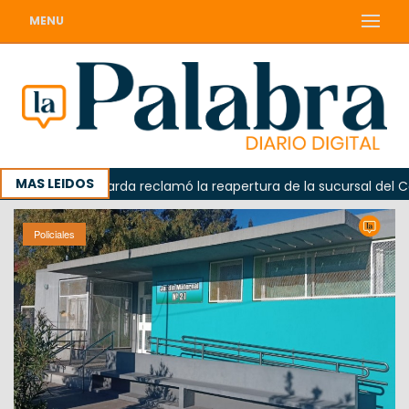
MENU
MAS LEIDOS
a
Odarda reclamó la reapertura de la sucursal del Corre
Policiales