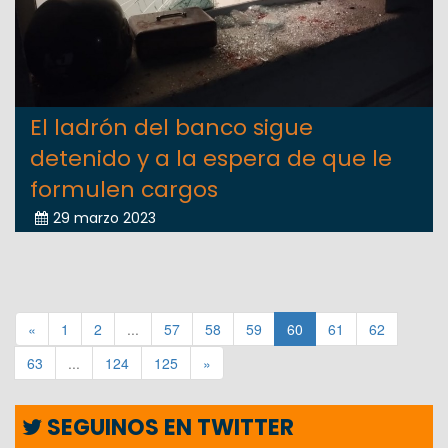
El ladrón del banco sigue
detenido y a la espera de que le
formulen cargos
29 marzo 2023
«
1
2
...
57
58
59
60
61
62
63
...
124
125
»
SEGUINOS EN TWITTER