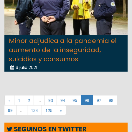
Minor adjudica a la pandemia el
aumento de la inseguridad,
suicidios y consumos
6 julio 2021
«
1
2
...
93
94
95
96
97
98
99
...
124
125
»
SEGUINOS EN TWITTER