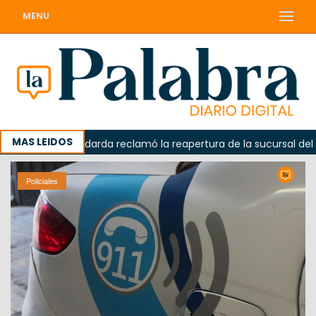
MENU
MAS LEIDOS
da
Odarda reclamó la reapertura de la sucursal del Corr
Policiales