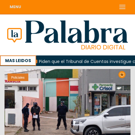
MENU
MAS LEIDOS
orada
Piden que el Tribunal de Cuentas investigue contra
Policiales