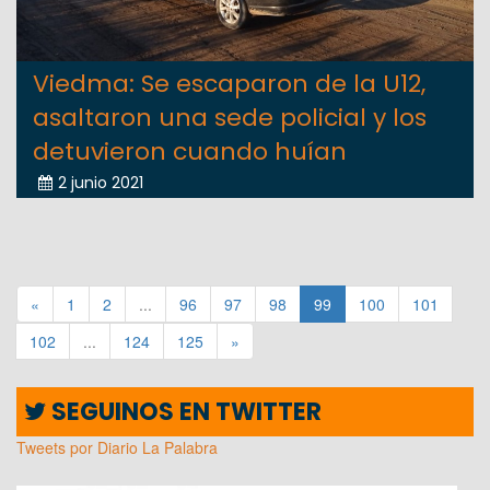
Viedma: Se escaparon de la U12,
asaltaron una sede policial y los
detuvieron cuando huían
2 junio 2021
«
1
2
...
96
97
98
99
100
101
102
...
124
125
»
SEGUINOS EN TWITTER
Tweets por Diario La Palabra