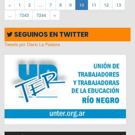
«
1
2
...
7
8
9
10
11
12
13
...
7243
7244
»
SEGUINOS EN TWITTER
Tweets por Diario La Palabra