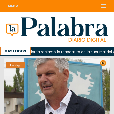
MENU
MAS LEIDOS
a
Odarda reclamó la reapertura de la sucursal del Corre
Río Negro