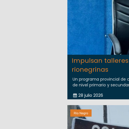
Impulsan talleres
rionegrinas
Un programa provincial de 
de nivel primario y secundar
28 julio 2026
Río Negro