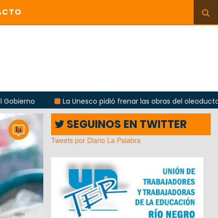
ACTO
La Unesco pidió frenar las obras del oleoducto en Punta Col
SEGUINOS EN TWITTER
Tweets por Diario La Palabra