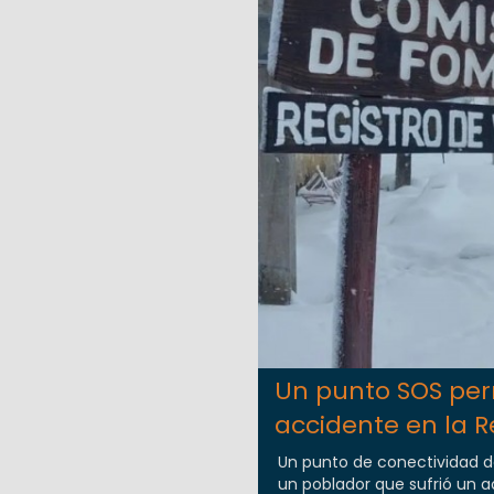
Un punto SOS perm
accidente en la R
Un punto de conectividad de
un poblador que sufrió un ac