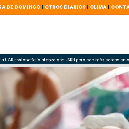
RA DE DOMINGO
|
OTROS DIARIOS
|
CLIMA
|
CONT
ría la alianza con JSRN pero con más cargos en el Gobierno