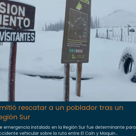
itió rescatar a un poblador tras un
egión Sur
 emergencia instalado en la Región Sur fue determinante para a
cidente vehicular sobre la ruta entre El Caín y Maquin...