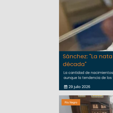
Sánchez: "La nat
década"
La cantidad de nacimientos
aunque la tendencia de los
29 julio 2026
Río Negro