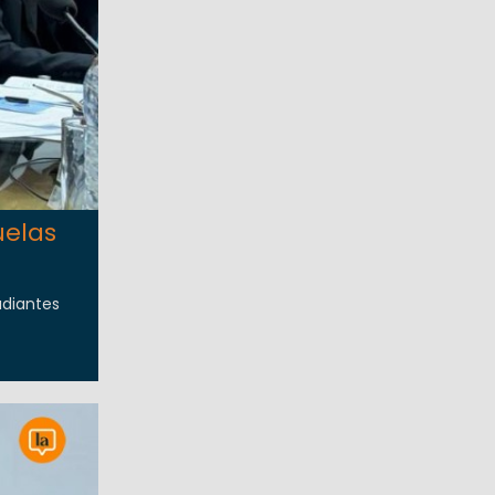
uelas
udiantes