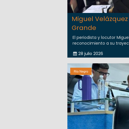
Miguel Velázquez 
Grande
El periodista y locutor Migu
reconocimiento a su trayect
28 julio 2026
Río Negro