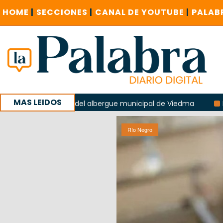
HOME
|
SECCIONES
|
CANAL DE YOUTUBE
|
PALAB
MAS LEIDOS
xplosión del albergue municipal de Viedma
La UCR sostend
a sucursal del Correo Argentino en Sierra Grande
Río Negro