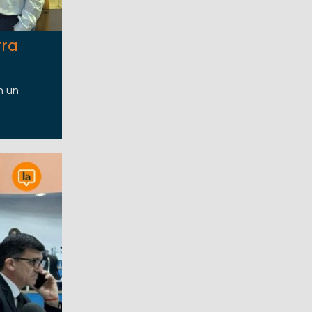
rra
n un