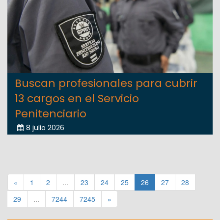
Buscan profesionales para cubrir
13 cargos en el Servicio
Penitenciario
8 julio 2026
«
1
2
...
23
24
25
26
27
28
29
...
7244
7245
»