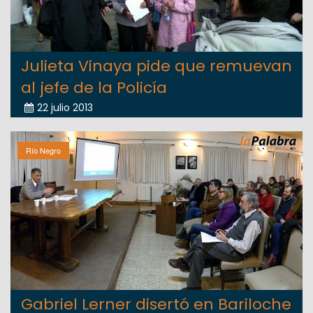
Julieta Vinaya pide que remuevan
al jefe de la Policía
22 julio 2013
Río Negro
Gabriel Lerner disertó en Bariloche