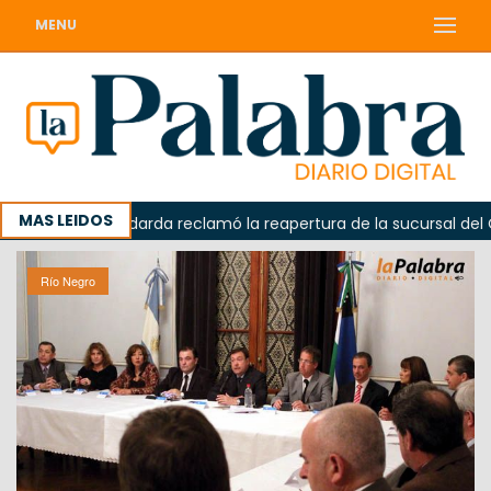
MENU
MAS LEIDOS
Odarda reclamó la reapertura de la sucursal del Correo
Río Negro