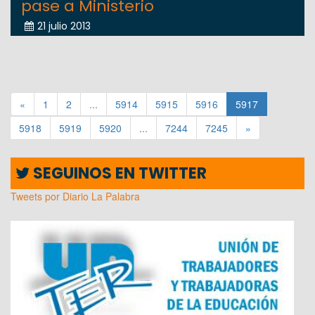
pase a Ministerio
21 julio 2013
«
1
2
...
5914
5915
5916
5917
5918
5919
5920
...
7244
7245
»
SEGUINOS EN TWITTER
Tweets por Diario La Palabra