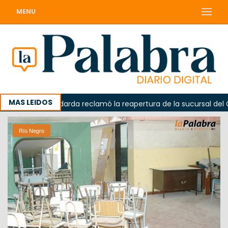
MENU
MAS LEIDOS
a
Odarda reclamó la reapertura de la sucursal del Correo
Río Negro