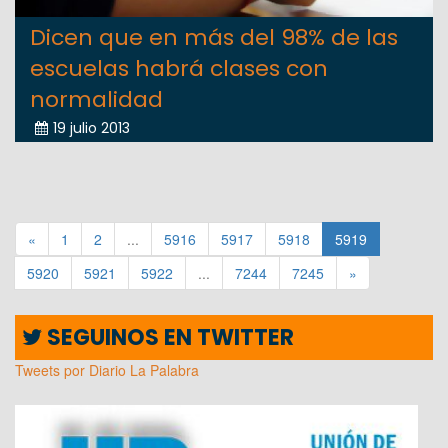
Dicen que en más del 98% de las
escuelas habrá clases con
normalidad
19 julio 2013
«
1
2
...
5916
5917
5918
5919
5920
5921
5922
...
7244
7245
»
SEGUINOS EN TWITTER
Tweets por Diario La Palabra