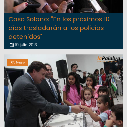
Caso Solano: "En los próximos 10
días trasladarán a los policías
detenidos"
19 julio 2013
Río Negro