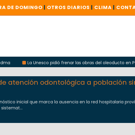
RA DE DOMINGO
|
OTROS DIARIOS
|
CLIMA
|
CONT
a
La Unesco pidió frenar las obras del oleoducto en Punt
ria
 atención odontológica a población si
nóstico inicial que marca la ausencia en la red hospitalaria prov
 sistemat...