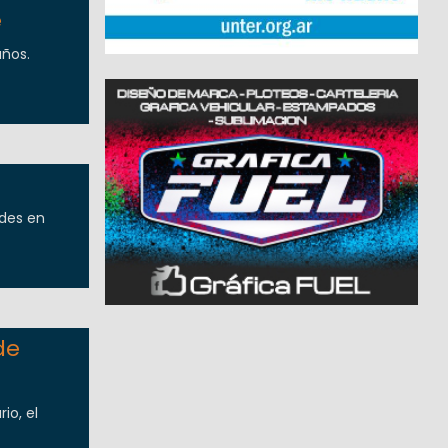
e
años.
ades en
de
io, el