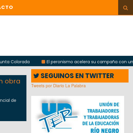
ACTO
a Colorada
El peronismo acelera su campaña con un encu
SEGUINOS EN TWITTER
n obra
Tweets por Diario La Palabra
incial de