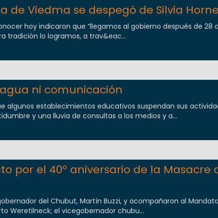
ta de Viedma se despegó de Silvia Horn
ocer hoy indicaron que “llegamos al gobierno después de 28 
tradición lo logramos, a trav&eac...
n agua ni comunicación
ue algunos establecimientos educativos suspendan sus activid
dumbre y una lluvia de consultas a los medios y a...
to por el 40º aniversario de la Masacre 
l gobernador del Chubut, Martín Buzzi, y acompañaron al Mandatar
rto Weretilneck; el vicegobernador chubu...