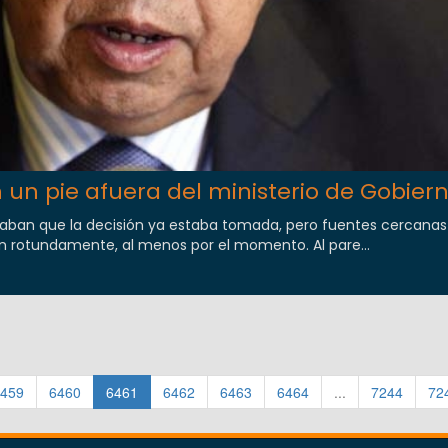
n un pie afuera del ministerio de Gobier
caban que la decisión ya estaba tomada, pero fuentes cercanas 
n rotundamente, al menos por el momento. Al pare...
459
6460
6461
6462
6463
6464
...
7244
72