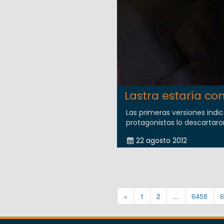
Lastra estaría co
Las primeras versiones indi
protagonistas lo descartaro
22 agosto 2012
«
1
2
...
6458
6