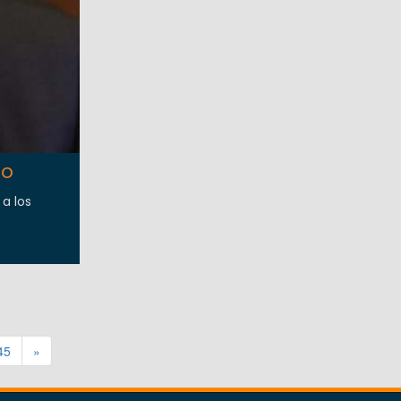
no
a los
45
»