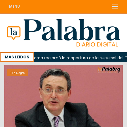
MENU
MAS LEIDOS
Odarda reclamó la reapertura de la sucursal del Correo 
Río Negro