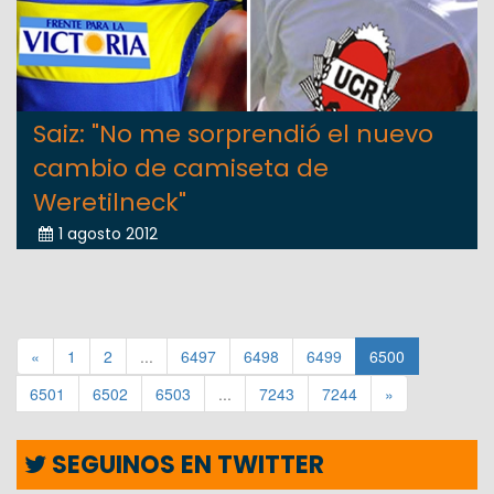
Saiz: "No me sorprendió el nuevo
cambio de camiseta de
Weretilneck"
1 agosto 2012
«
1
2
...
6497
6498
6499
6500
6501
6502
6503
...
7243
7244
»
SEGUINOS EN TWITTER