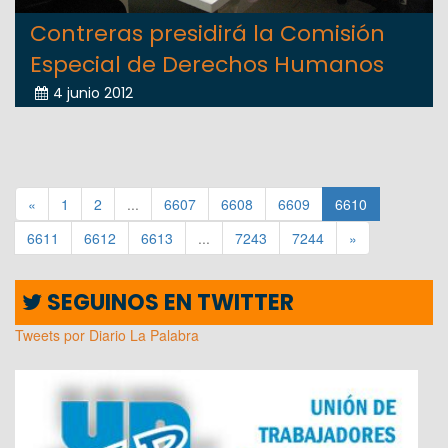
Contreras presidirá la Comisión
Especial de Derechos Humanos
4 junio 2012
«
1
2
...
6607
6608
6609
6610
6611
6612
6613
...
7243
7244
»
SEGUINOS EN TWITTER
Tweets por Diario La Palabra