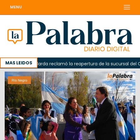
MENU
MAS LEIDOS
Odarda reclamó la reapertura de la sucursal del Correo 
Río Negro