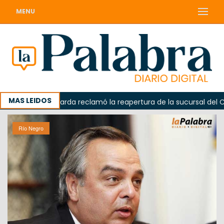
MENU
MAS LEIDOS
da
Odarda reclamó la reapertura de la sucursal del Corre
Río Negro