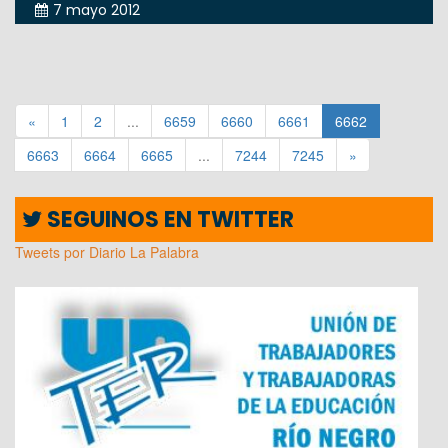
7 mayo 2012
«
1
2
...
6659
6660
6661
6662
6663
6664
6665
...
7244
7245
»
SEGUINOS EN TWITTER
Tweets por Diario La Palabra