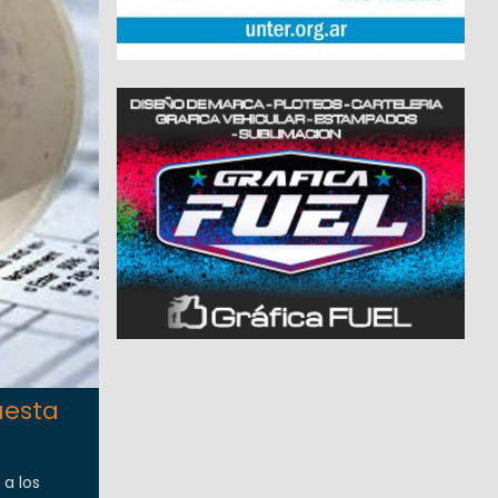
uesta
 a los