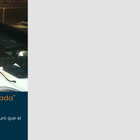
rada"
uró que el