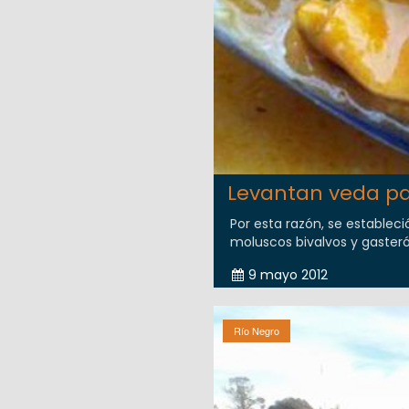
Levantan veda pa
Por esta razón, se establec
moluscos bivalvos y gasteró
9 mayo 2012
Río Negro