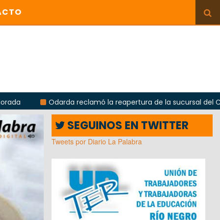
ACTO
 reclamó la reapertura de la sucursal del Correo Argentino en 
SEGUINOS EN TWITTER
Tweets por Diario La Palabra