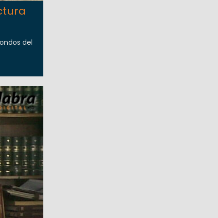
ctura
fondos del