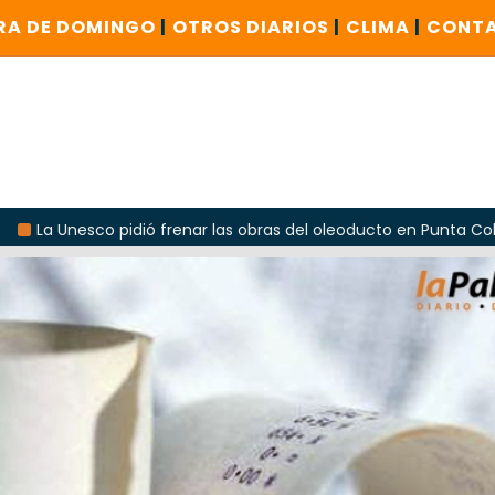
RA DE DOMINGO
|
OTROS DIARIOS
|
CLIMA
|
CONT
 frenar las obras del oleoducto en Punta Colorada
Odarda