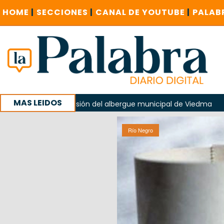
HOME
|
SECCIONES
|
CANAL DE YOUTUBE
|
PALAB
MAS LEIDOS
plosión del albergue municipal de Viedma
La Unesco pidió
on un encuentro provincial en Roca
Río Negro