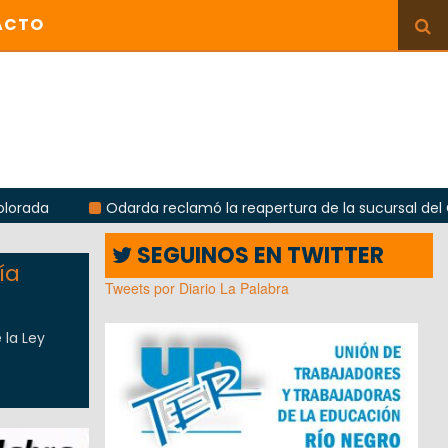
ACTO
darda reclamó la reapertura de la sucursal del Correo Argentino
SEGUINOS EN TWITTER
ía
Tweets por Diario La Palabra
 la Ley