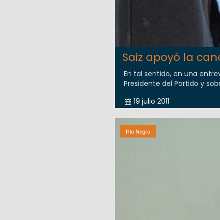
Saiz apoyó la ca
En tal sentido, en una ent
Presidente del Partido y sob
19 julio 2011
Río Negro