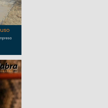
suso
empresa