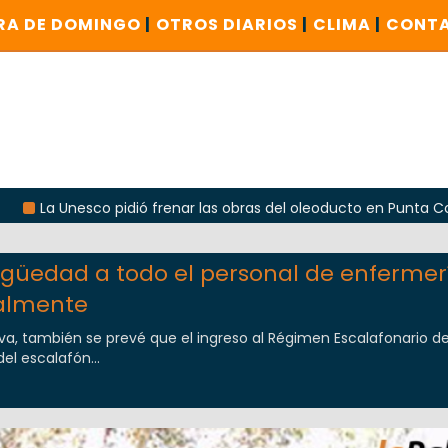
RA DE DOMINGO
|
OTROS DIARIOS
|
CLIMA
|
CONT
pidió frenar las obras del oleoducto en Punta Colorada
O
güedad a todo el personal de enfermer
almente
ativa, también se prevé que el ingreso al Régimen Escalafonario de
del escalafón...