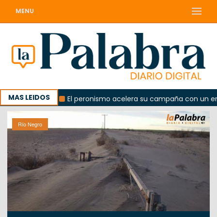
MENU
MAS LEIDOS
orada
El peronismo acelera su campaña con un encuentr
Río Negro