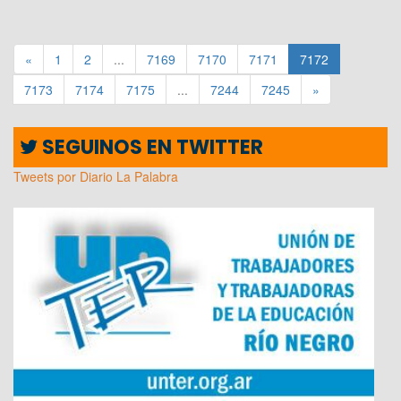
«
1
2
...
7169
7170
7171
7172
7173
7174
7175
...
7244
7245
»
SEGUINOS EN TWITTER
Tweets por Diario La Palabra