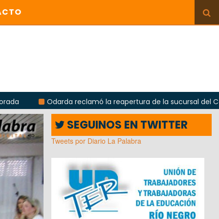
ACTO
reclamó la reapertura de la sucursal del Correo Argentino en Si
SEGUINOS EN TWITTER
Tweets por Diario La Palabra