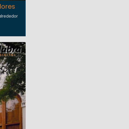
dores
alrededor