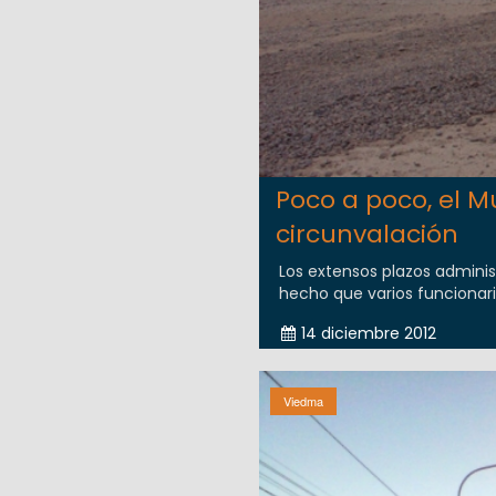
Poco a poco, el M
circunvalación
Los extensos plazos adminis
hecho que varios funcionari
14 diciembre 2012
Viedma