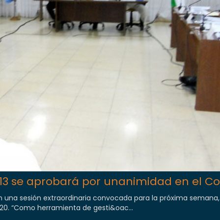
013 se aprobará por unanimidad en el C
en una sesión extraordinaria convocada para la próxima semana,
20. “Como herramienta de gesti&oac...