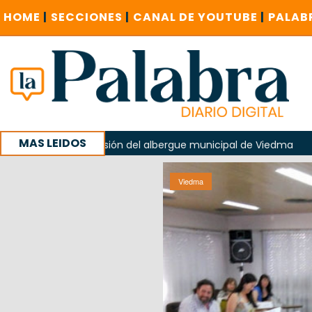
HOME
|
SECCIONES
|
CANAL DE YOUTUBE
|
PALAB
MAS LEIDOS
losión del albergue municipal de Viedma
La Unesco pidió f
n un encuentro provincial en Roca
Viedma