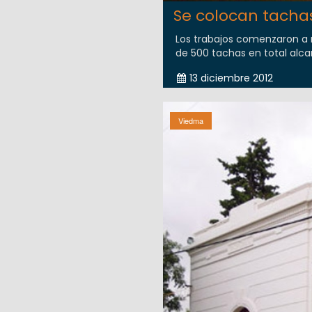
Se colocan tachas
Los trabajos comenzaron a r
de 500 tachas en total alc
13 diciembre 2012
Viedma