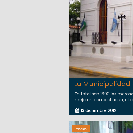
La Municipalidad
En total son 1600 los moroso
mejoras, como el agua, el asf
13 diciembre 2012
Viedma