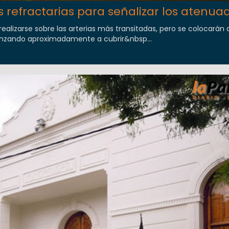
 refractarias para señalizar los atenua
ealizarse sobre las arterias más transitadas, pero se colocarán 
anzando aproximadamente a cubrir&nbsp...