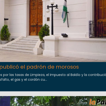
 publicó el padrón de morosos
s por las tasas de Limpieza, el Impuesto al Baldío y la contribuci
alto, el gas y el cordón cu...