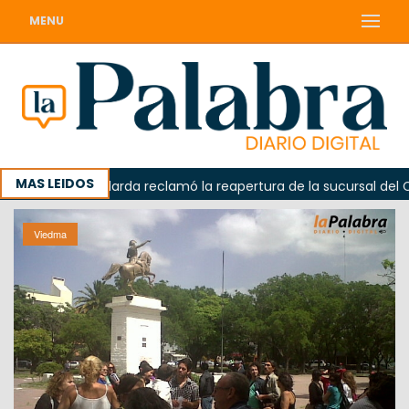
MENU
MAS LEIDOS
Odarda reclamó la reapertura de la sucursal del Correo 
Viedma