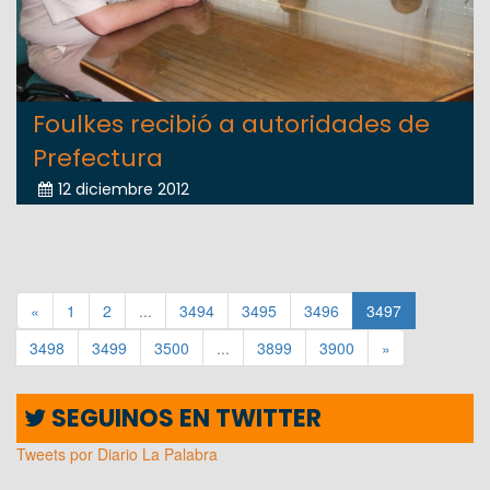
Foulkes recibió a autoridades de
Prefectura
12 diciembre 2012
«
1
2
...
3494
3495
3496
3497
3498
3499
3500
...
3899
3900
»
SEGUINOS EN TWITTER
Tweets por Diario La Palabra