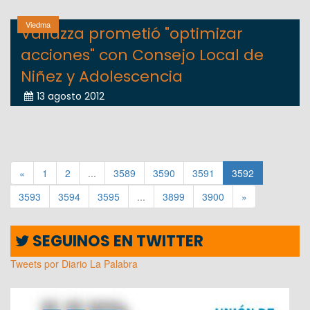
Viedma
Vallazza prometió "optimizar
acciones" con Consejo Local de
Niñez y Adolescencia
13 agosto 2012
«
1
2
...
3589
3590
3591
3592
3593
3594
3595
...
3899
3900
»
SEGUINOS EN TWITTER
Tweets por Diario La Palabra