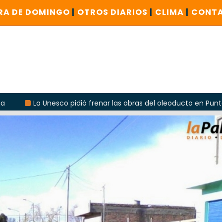
RA DE DOMINGO
|
OTROS DIARIOS
|
CLIMA
|
CONT
co pidió frenar las obras del oleoducto en Punta Colorada