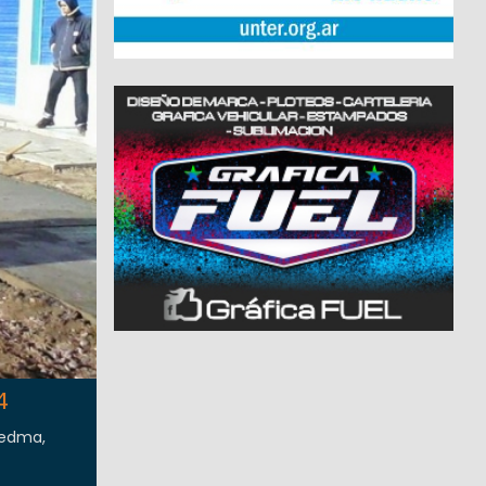
4
iedma,