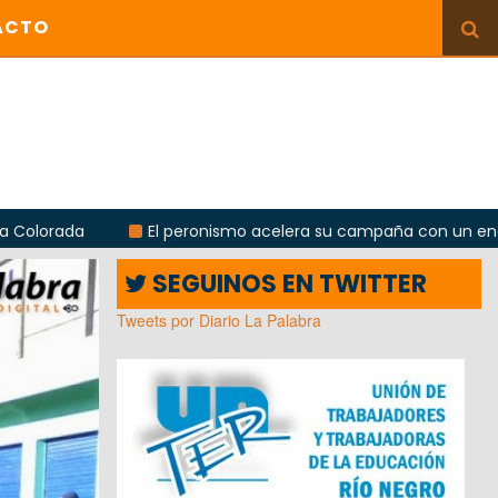
ACTO
El peronismo acelera su campaña con un encuentro provincia
SEGUINOS EN TWITTER
Tweets por Diario La Palabra