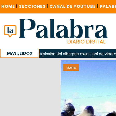
HOME
|
SECCIONES
|
CANAL DE YOUTUBE
|
PALAB
MAS LEIDOS
en la explosión del albergue municipal de Viedma
La Unes
entas investigue contratación de baños de la Feria
Viedma