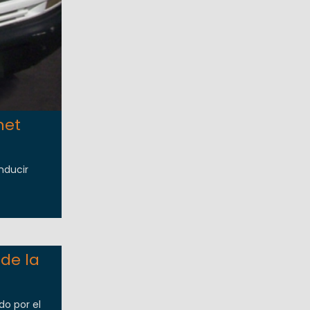
net
nducir
de la
do por el