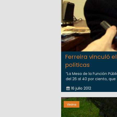
Ferreira vinculó 
políticas
“La Mesa de la Función Públ
del 26 al 40 por ciento, que
16 julio 2012
Viedma