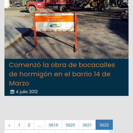
Comenzó la obra de bocacalles
de hormigón en el barrio 14 de
Marzo
4 julio 2012
«
1
2
...
3619
3620
3621
3622