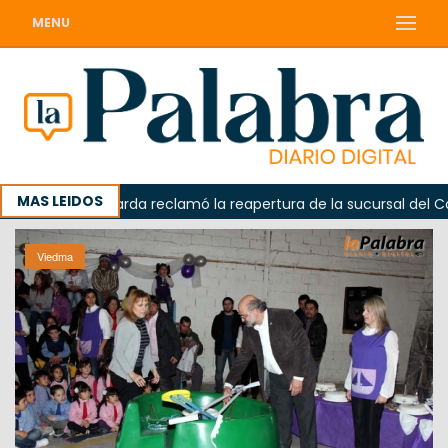
MENU
MAS LEIDOS
Odarda reclamó la reapertura de la sucursal del Correo
Viedma