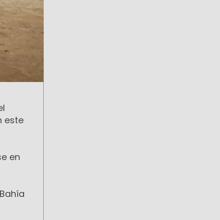
el
n este
se en
 Bahía