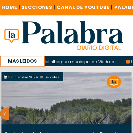
HOME
|
SECCIONES
|
CANAL DE YOUTUBE
|
PALAB
MAS LEIDOS
 la explosión del albergue municipal de Viedma
La Unesco
paña con un encuentro provincial en Roca
3 diciembre 2024
Deportes