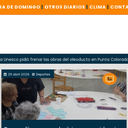
RA DE DOMINGO
|
OTROS DIARIOS
|
CLIMA
|
CONT
 pidió frenar las obras del oleoducto en Punta Colorada
29 abril 2026
Deportes