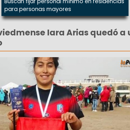
Buscan fijar personal mínimo en residencias
para personas mayores
viedmense Iara Arias quedó a 
o