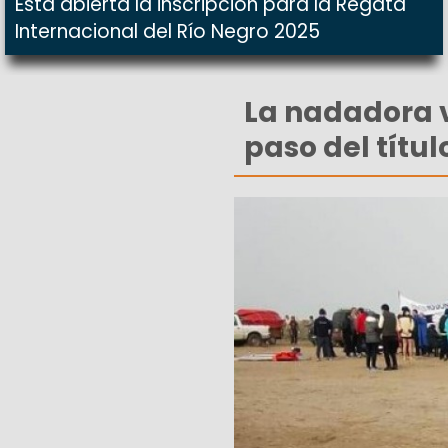
Está abierta la inscripción para la Regata
Internacional del Río Negro 2025
La nadadora 
paso del títul