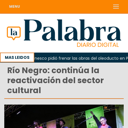
MENU
MAS LEIDOS
no
La Unesco pidió frenar las obras del oleoducto en Pun
Río Negro: continúa la
reactivación del sector
cultural