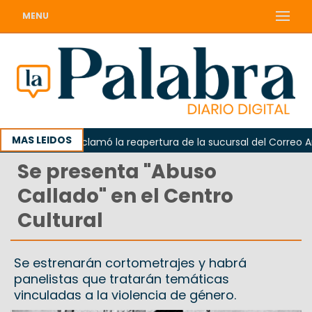
MENU
MAS LEIDOS
Odarda reclamó la reapertura de la sucursal del Correo Argent
Se presenta "Abuso
Callado" en el Centro
Cultural
Se estrenarán cortometrajes y habrá
panelistas que tratarán temáticas
vinculadas a la violencia de género.