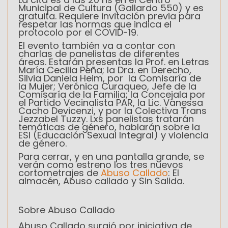
Municipal de Cultura (Gallardo 550) y es
gratuita. Requiere invitación previa para
respetar las normas que indica el
protocolo por el COVID-19.
El evento también va a contar con
charlas de panelistas de diferentes
áreas. Estarán presentas la
Prof. en Letras
María Cecilia Peña; la Dra. en Derecho,
Silvia Daniela Heim, por la Comisaría de
la Mujer; Verónica Curaqueo, Jefe de la
Comisaría de la Familia; la Concejala por
el Partido Vecinalista PAR, la Lic. Vanessa
Cacho Devicenzi, y por la Colectiva Trans
Jezzabel Tuzzy. Lxs panelistas
tratarán
temáticas de género, hablarán sobre la
ESI (Educación Sexual Integral) y violencia
de género.
Para cerrar, y en una pantalla grande, se
verán como estreno los tres nuevos
cortometrajes de
Abuso Callado
:
El
almacén, Abuso callado y Sin Salida
.
Sobre Abuso Callado
Abuso Callado surgió por iniciativa de