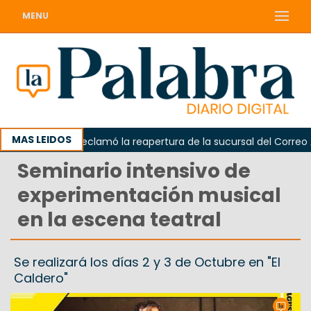
MENU
MAS LEIDOS
Odarda reclamó la reapertura de la sucursal del Correo Arg
Seminario intensivo de
experimentación musical
en la escena teatral
Se realizará los días 2 y 3 de Octubre en "El
Caldero"