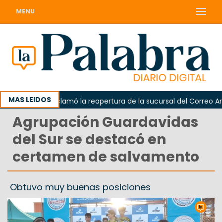
MENU
MAS LEIDOS
Odarda reclamó la reapertura de la sucursal del Correo Argent
Agrupación Guardavidas
del Sur se destacó en
certamen de salvamento
Obtuvo muy buenas posiciones