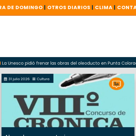
RA DE DOMINGO
|
OTROS DIARIOS
|
CLIMA
|
CONT
co pidió frenar las obras del oleoducto en Punta Colorada
31 julio 2026
Cultura