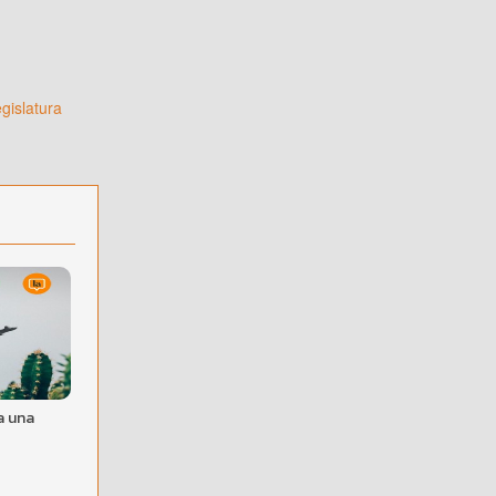
gislatura
a
a una