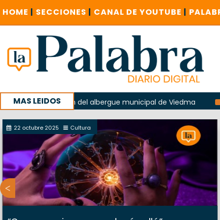
HOME
|
SECCIONES
|
CANAL DE YOUTUBE
|
PALAB
MAS LEIDOS
en la explosión del albergue municipal de Viedma
La Unes
ampaña con un encuentro provincial en Roca
22 octubre 2025
Cultura