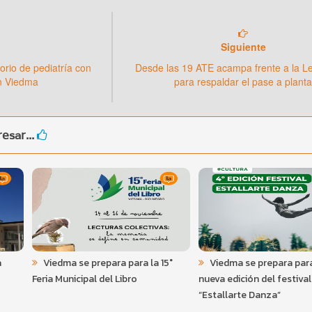
Siguiente
rio de pediatría con
Desde las 19 ATE acampa frente a la Le
en Viedma
para respaldar el pase a plant
esar...
a
Viedma se prepara para la 15°
Viedma se prepara par
Feria Municipal del Libro
nueva edición del festival
“Estallarte Danza”