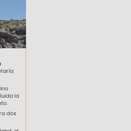
a
etaría
rino
luida la
to.
ura dos
and, el