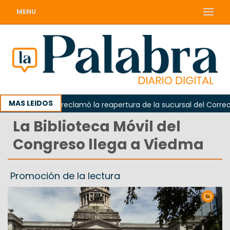
MENU
MAS LEIDOS
Odarda reclamó la reapertura de la sucursal del Correo Arg
La Biblioteca Móvil del
Congreso llega a Viedma
Promoción de la lectura