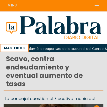
MENU
MAS LEIDOS
Odarda reclamó la reapertura de la sucursal del Correo Argen
Scavo, contra
endeudamiento y
eventual aumento de
tasas
La concejal cuestión al Ejecutivo municipal