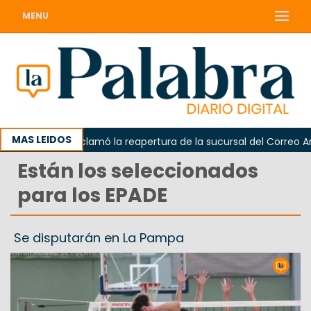
MENU
MAS LEIDOS
Odarda reclamó la reapertura de la sucursal del Correo Argent
Están los seleccionados
para los EPADE
Se disputarán en La Pampa