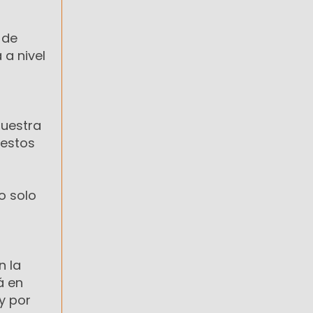
 de
 a nivel
nuestra
 estos
o solo
n la
á en
y por