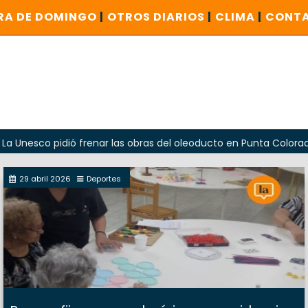
RA DE DOMINGO
|
OTROS DIARIOS
|
CLIMA
|
CONT
 pidió frenar las obras del oleoducto en Punta Colorada
29 abril 2026
Deportes