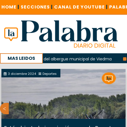
HOME
|
SECCIONES
|
CANAL DE YOUTUBE
|
PALAB
MAS LEIDOS
 la explosión del albergue municipal de Viedma
La Unesco
paña con un encuentro provincial en Roca
3 diciembre 2024
Deportes