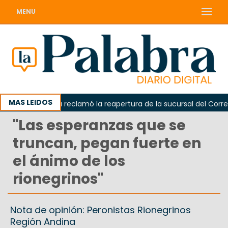
MENU
MAS LEIDOS
Odarda reclamó la reapertura de la sucursal del Correo A
"Las esperanzas que se
truncan, pegan fuerte en
el ánimo de los
rionegrinos"
Nota de opinión: Peronistas Rionegrinos
Región Andina