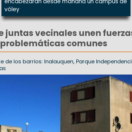
encabezarán desde mañana un campus de
vóley
e juntas vecinales unen fuerza
r problemáticas comunes
te de los barrios: Inalauquen, Parque Independenci
das