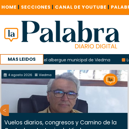
HOME
|
SECCIONES
|
CANAL DE YOUTUBE
|
PALAB
MAS LEIDOS
a explosión del albergue municipal de Viedma
La Unesco pi
ña con un encuentro provincial en Roca
4 agosto 2026
Viedma
Vuelos diarios, congresos y Camino de la