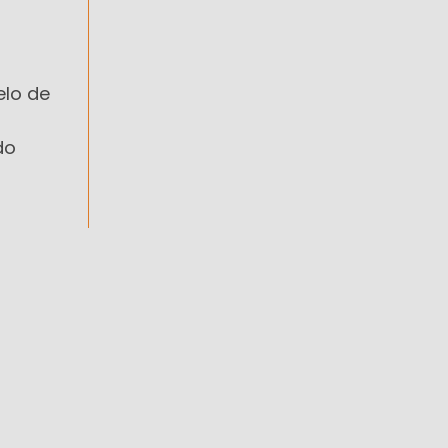
elo de
do