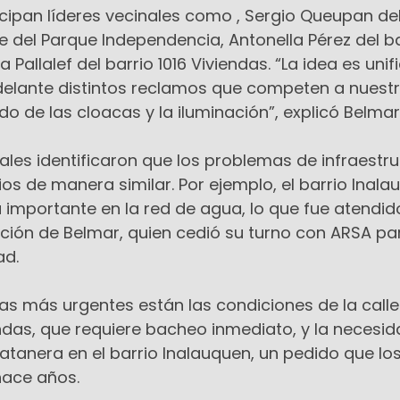
cipan líderes vecinales como , Sergio Queupan del
ne del Parque Independencia, Antonella Pérez del b
 Pallalef del barrio 1016 Viviendas. “La idea es unif
adelante distintos reclamos que competen a nuest
do de las cloacas y la iluminación”, explicó Belmar
ales identificaron que los problemas de infraestr
ios de manera similar. Por ejemplo, el barrio Inal
 importante en la red de agua, lo que fue atendid
ación de Belmar, quien cedió su turno con ARSA pa
ad.
as más urgentes están las condiciones de la call
iendas, que requiere bacheo inmediato, y la necesi
atanera en el barrio Inalauquen, un pedido que lo
hace años.