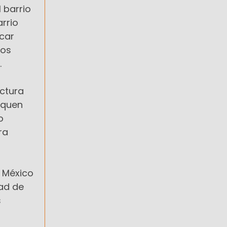
 barrio
arrio
icar
ros
.
uctura
auquen
o
ra
e México
dad de
s