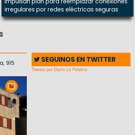
Impulsan plan para reemplazar conexiones
irregulares por redes eléctricas seguras
s
SEGUINOS EN TWITTER
a, 915
Tweets por Diario La Palabra