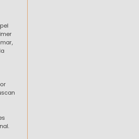
apel
imer
lmar,
la
dor
buscan
es
nal.