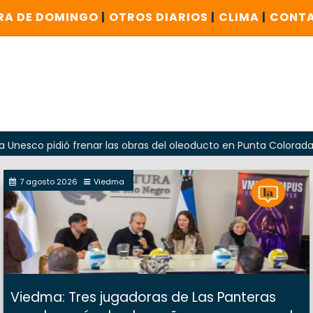
RA DE DOMINGO
|
OTROS DIARIOS
|
CLIMA
|
CONT
dió frenar las obras del oleoducto en Punta Colorada
Od
7 agosto 2026
Viedma
Viedma: Tres jugadoras de Las Panteras