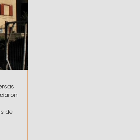
versas
iciaron
as de